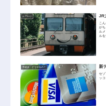
J
おでかけ
こん
がち
ルメ
ルを
新
手続き どうやるの？
セゾ
ッコ