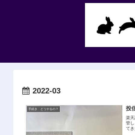
2022-03
投
手続き どうやるの？
楽天
管し
てき