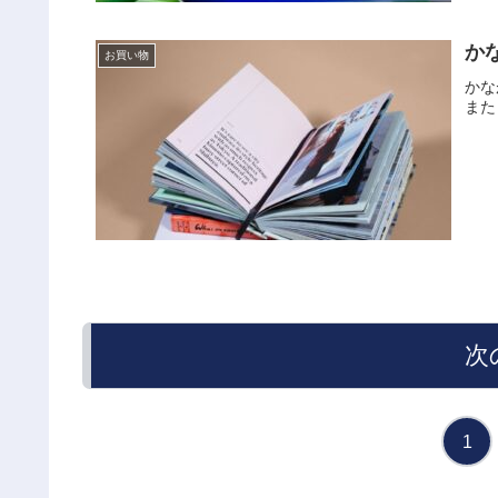
か
お買い物
かな
また
次
1