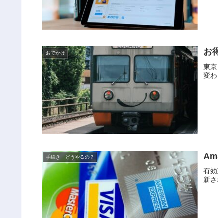
お
おでかけ
東京
変わ
A
手続き どうやるの？
有効
新さ