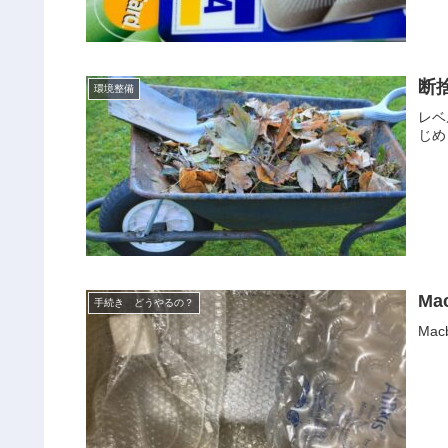
断
環境整備
レベ
じめ
Ma
手続き どうやるの？
Ma