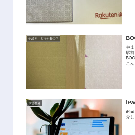
B
手続き どうやるの？
やま
駅前
BO
こん
i
環境整備
iP
介し