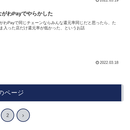
2022.03.19
ながわPayでやらかした
がわPayで同じチェーンならみんな還元率同じだと思ったら、た
ま入った店だけ還元率が低かった、というお話
2022.03.18
のページ
次
2
へ