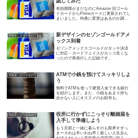
認してみた
有効期限がまだなのにAmazon 旧ゴール
ドカードからPrimeカードに更新されてし
まいました。特典に変更はあるのか調べ
てみました。
新デザインのセゾンゴールドアメ
手続き どうやるの？
ックス到着
セゾンアメックスゴールドがタッチ決済
に対応・カードフェイスがカッコ良くな
ったので再発行した記録です。
ATMで小銭を預けてスッキリしよ
手続き どうやるの？
う
無料でATMを使って硬貨入金できる銀行
を紹介します。また、小銭をあまり持ち
歩かない人にオススメのお財布も。
役所に行かずにこっそり離婚届を
手続き どうやるの？
入手して準備しよう
もう旦那と一緒に暮らすのも限界すずっ
きーそれは辛いわね早く新しい人生歩ん
だほうがいいよ市役所の戸籍課に知人が