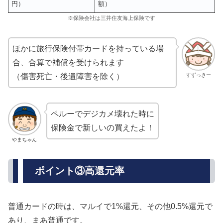
円）
額）
※保険会社は三井住友海上保険です
ほかに旅行保険付帯カードを持っている場
合、合算で補償を受けられます
すずっきー
（傷害死亡・後遺障害を除く）
ペルーでデジカメ壊れた時に
保険金で新しいの買えたよ！
やまちゃん
ポイント③高還元率
普通カードの時は、マルイで1%還元、その他0.5%還元で
あり、まあ普通です。