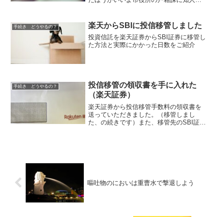
いて離婚届もらいに行きにくいのよね正
直、パートナーとの生活を続けるのも限
界。別れて新しい生活を始めたい。で
楽天からSBIに投信移管しました
手続き どうやるの？
も、役所に知人がいる、離婚...
投資信託を楽天証券からSBI証券に移管し
た方法と実際にかかった日数をご紹介
投信移管の領収書を手に入れた
手続き どうやるの？
（楽天証券）
楽天証券から投信移管手数料の領収書を
送っていただきました。（移管しまし
た、の続きです）また、移管先のSBI証券
から入庫後に送られてきたものがあった
のでこちらも併せてご紹介。
嘔吐物のにおいは重曹水で撃退しよう