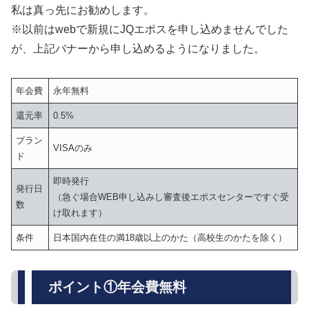
私は真っ先にお勧めします。
※以前はwebで新規にJQエポスを申し込めませんでした
が、上記バナーから申し込めるようになりました。
年会費
永年無料
還元率
0.5%
ブラン
VISAのみ
ド
即時発行
発行日
（急ぐ場合WEB申し込みし審査後エポスセンターですぐ受
数
け取れます）
条件
日本国内在住の満18歳以上のかた（高校生のかたを除く）
ポイント①年会費無料